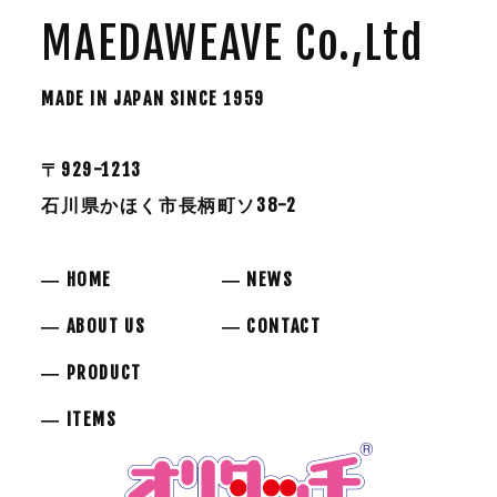
MAEDAWEAVE Co.,Ltd
MADE IN JAPAN SINCE 1959
〒929-1213
石川県かほく市長柄町ソ38-2
― HOME
― NEWS
― ABOUT US
― CONTACT
― PRODUCT
― ITEMS